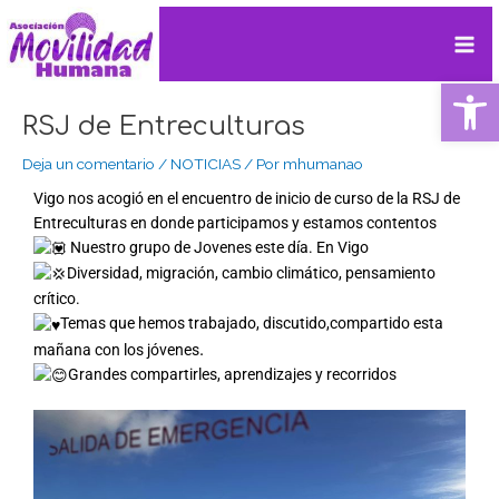
Ir
Navegación
Mai
al
de
contenido
entradas
Me
Ab
RSJ de Entreculturas
Deja un comentario
/
NOTICIAS
/ Por
mhumanao
Vigo nos acogió en el encuentro de inicio de curso de la RSJ de
Entreculturas en donde participamos y estamos contentos
Nuestro grupo de Jovenes este día. En Vigo
Diversidad, migración, cambio climático, pensamiento
crítico.
Temas que hemos trabajado, discutido,compartido esta
.
mañana con los jóvenes
Grandes compartirles, aprendizajes y recorridos