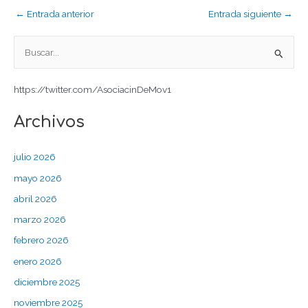
← Entrada anterior
Entrada siguiente →
B
u
https://twitter.com/AsociacinDeMov1
s
c
Archivos
a
r
julio 2026
p
mayo 2026
o
abril 2026
r
marzo 2026
:
febrero 2026
enero 2026
diciembre 2025
noviembre 2025