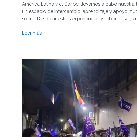
América Latina y el Caribe, llevamos a cabo nuestra
un espacio de intercambio, aprendizaje y apoyo mu
social. Desde nuestras experiencias y saberes, segu
Leer más »
Movilidade
Humana
presente
na
marcha
do
8M
en
Ferrol