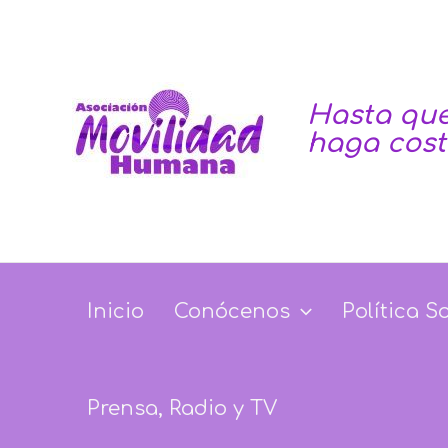
Ir
Paginación
al
de
contenido
entradas
Hasta que
haga cos
Inicio
Conócenos
Política S
Prensa, Radio y TV