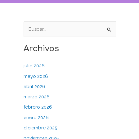
B
u
Archivos
s
c
julio 2026
a
mayo 2026
r
abril 2026
p
o
marzo 2026
r
febrero 2026
:
enero 2026
diciembre 2025
noviembre 2025