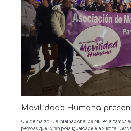
Movilidade Humana present
O 8 de marzo, Día Internacional da Muller, alzamos 
persoas que loitan pola igualdade e a xustiza. Des