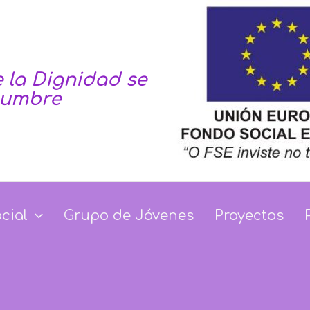
 la Dignidad se
tumbre
Dignidad se haga co
ocial
Grupo de Jóvenes
Proyectos