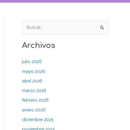
B
u
Archivos
s
c
julio 2026
a
mayo 2026
r
abril 2026
p
o
marzo 2026
r
febrero 2026
:
enero 2026
diciembre 2025
noviembre 2025