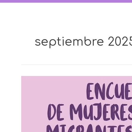
septiembre 202
Primer
Encuentro
de
Mujeres
Lideresas
Migrantes
de
Galicia