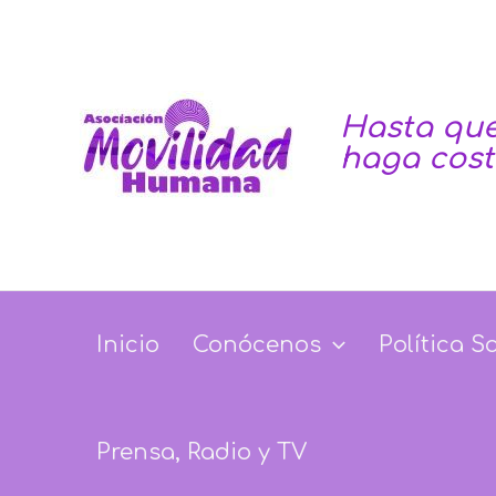
Ir
al
contenido
Hasta que
haga cos
Inicio
Conócenos
Política S
Prensa, Radio y TV