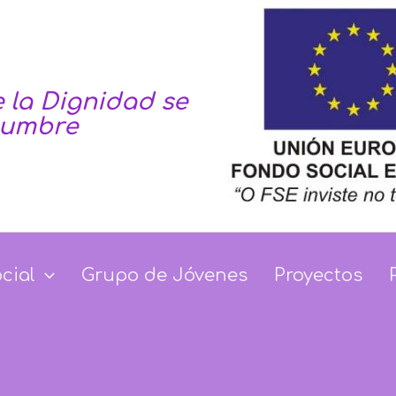
 la Dignidad se
tumbre
Dignidad se haga co
ocial
Grupo de Jóvenes
Proyectos