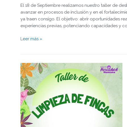
DESBROCE
El 18 de Septiembre realizamos nuestro taller de d
avanzar en procesos de inclusión y en el fortalecim
ya traen consigo. El objetivo: abrir oportunidades 
experiencias previas, potenciando capacidades y co
Leer más »
TALLER
DE
LIMPIEZA
DE
FINCAS