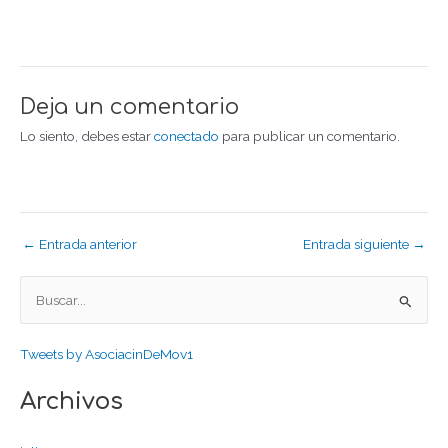
Deja un comentario
Lo siento, debes estar
conectado
para publicar un comentario.
← Entrada anterior
Entrada siguiente →
B
u
Tweets by AsociacinDeMov1
s
c
Archivos
a
r