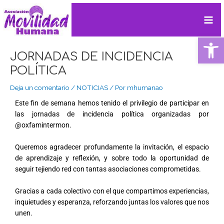
Ir
Navegación
Mai
al
de
contenido
entradas
Me
Ab
JORNADAS DE INCIDENCIA
POLÍTICA
Deja un comentario
/
NOTICIAS
/ Por
mhumanao
Este fin de semana hemos tenido el privilegio de participar en
las jornadas de incidencia política organizadas por
@oxfamintermon.
Queremos agradecer profundamente la invitación, el espacio
de aprendizaje y reflexión, y sobre todo la oportunidad de
seguir tejiendo red con tantas asociaciones comprometidas.
Gracias a cada colectivo con el que compartimos experiencias,
inquietudes y esperanza, reforzando juntas los valores que nos
unen.