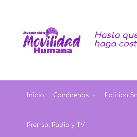
Ir
Navegación
al
de
contenido
entradas
Hasta que
haga cos
Inicio
Conócenos
Política S
Prensa, Radio y TV