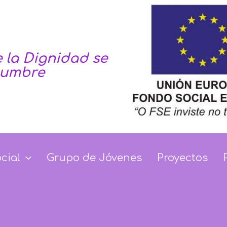
 la Dignidad se
tumbre
Dignidad se haga co
ocial
Grupo de Jóvenes
Proyectos