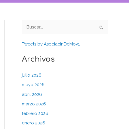
B
u
Tweets by AsociacinDeMov1
s
c
Archivos
a
r
julio 2026
p
mayo 2026
o
abril 2026
r
marzo 2026
:
febrero 2026
enero 2026