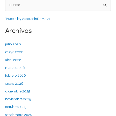
B
u
Tweets by AsociacinDeMov1
s
c
Archivos
a
r
julio 2026
p
mayo 2026
o
abril 2026
r
marzo 2026
:
febrero 2026
enero 2026
diciembre 2025
noviembre 2025
octubre 2025
septiembre 2025