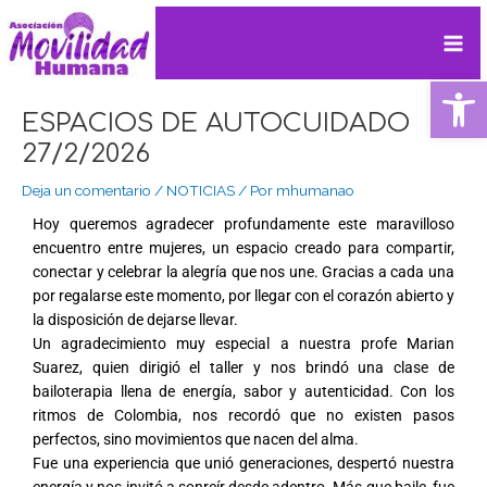
Ir
Navegación
Mai
al
de
contenido
entradas
Me
Ab
ESPACIOS DE AUTOCUIDADO
27/2/2026
Deja un comentario
/
NOTICIAS
/ Por
mhumanao
Hoy queremos agradecer profundamente este maravilloso
encuentro entre mujeres, un espacio creado para compartir,
conectar y celebrar la alegría que nos une. Gracias a cada una
por regalarse este momento, por llegar con el corazón abierto y
la disposición de dejarse llevar.
Un agradecimiento muy especial a nuestra profe Marian
Suarez, quien dirigió el taller y nos brindó una clase de
bailoterapia llena de energía, sabor y autenticidad. Con los
ritmos de Colombia, nos recordó que no existen pasos
perfectos, sino movimientos que nacen del alma.
Fue una experiencia que unió generaciones, despertó nuestra
energía y nos invitó a sonreír desde adentro. Más que baile, fue