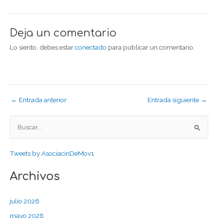
Deja un comentario
Lo siento, debes estar
conectado
para publicar un comentario.
← Entrada anterior
Entrada siguiente →
B
u
Tweets by AsociacinDeMov1
s
c
Archivos
a
r
julio 2026
p
mayo 2026