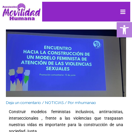
Ir
Navegación
Mai
al
de
contenido
entradas
Me
Ab
Deja un comentario
/
NOTICIAS
/ Por
mhumanao
Construir modelos feministas inclusivos, antirracistas,
interseccionales , frente a las violencias que traspasan
nuestras vidas es importante para la construcción de una
sociedad Justa .