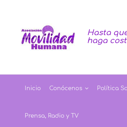
Ir
Navegación
al
de
contenido
entradas
Hasta que
haga cos
Inicio
Conócenos
Política S
Prensa, Radio y TV