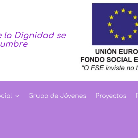
 la Dignidad se
tumbre
Dignidad se haga co
ocial
Grupo de Jóvenes
Proyectos