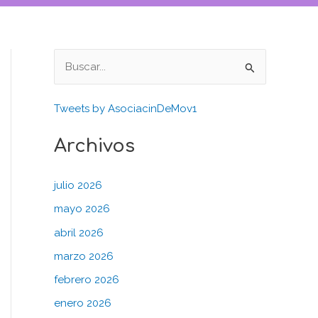
B
u
Tweets by AsociacinDeMov1
s
c
Archivos
a
r
julio 2026
p
mayo 2026
o
abril 2026
r
marzo 2026
:
febrero 2026
enero 2026