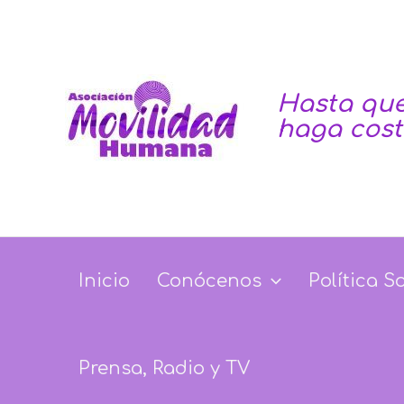
Ir
Navegación
al
de
contenido
entradas
Hasta que
haga cos
Inicio
Conócenos
Política S
Prensa, Radio y TV