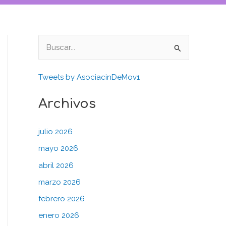
B
u
Tweets by AsociacinDeMov1
s
c
Archivos
a
r
julio 2026
p
mayo 2026
o
abril 2026
r
marzo 2026
:
febrero 2026
enero 2026