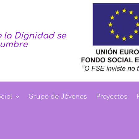
 la Dignidad se
tumbre
Dignidad se haga co
ocial
Grupo de Jóvenes
Proyectos