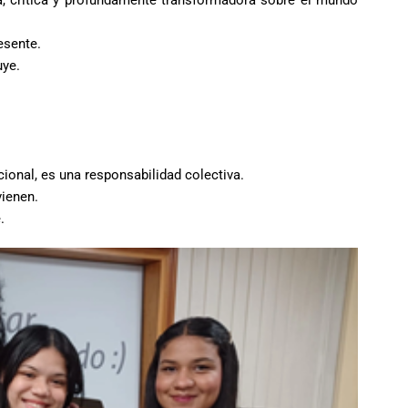
ia, crítica y profundamente transformadora sobre el mundo
esente.
uye.
onal, es una responsabilidad colectiva.
vienen.
.