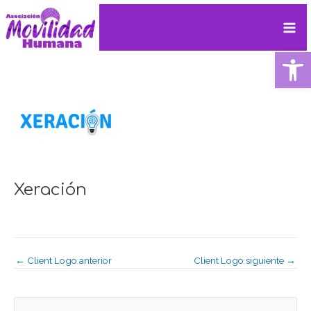
Ir
Navegación
Mai
al
de
contenido
entradas
Me
Ab
Xeración
←
Client Logo anterior
Client Logo siguiente
→