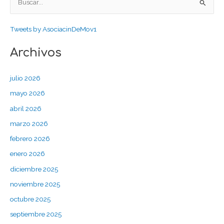
B
u
Tweets by AsociacinDeMov1
s
c
Archivos
a
r
julio 2026
p
mayo 2026
o
abril 2026
r
marzo 2026
:
febrero 2026
enero 2026
diciembre 2025
noviembre 2025
octubre 2025
septiembre 2025