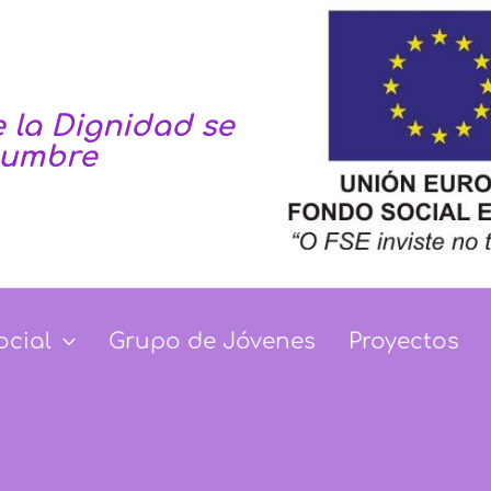
 la Dignidad se
tumbre
Dignidad se haga co
ocial
Grupo de Jóvenes
Proyectos