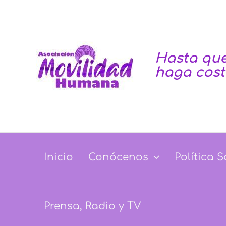
Ir
al
contenido
Hasta que
haga cos
Inicio
Conócenos
Política S
Prensa, Radio y TV