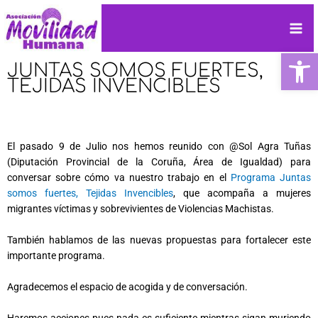
Ir
Mai
al
contenido
Me
Ab
JUNTAS SOMOS FUERTES,
TEJIDAS INVENCIBLES
El pasado 9 de Julio nos hemos reunido con @Sol Agra Tuñas
(Diputación Provincial de la Coruña, Área de Igualdad) para
conversar sobre cómo va nuestro trabajo en el
Programa Juntas
somos fuertes, Tejidas Invencibles
, que acompaña a mujeres
migrantes víctimas y sobrevivientes de Violencias Machistas.
También hablamos de las nuevas propuestas para fortalecer este
importante programa.
Agradecemos el espacio de acogida y de conversación.
Haremos acciones pues nada es suficiente mientras sigan muriendo