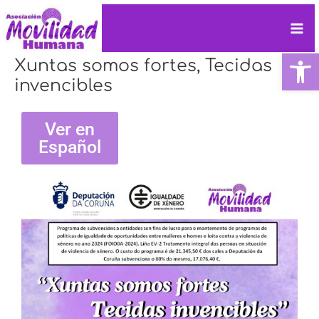
Ir
Mai
al
contenido
Me
Ab
Xuntas somos fortes, Tecidas
invencibles
Ver en
Español